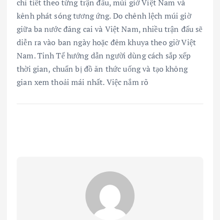
chi tiết theo từng trận đấu, múi giờ Việt Nam và
kênh phát sóng tương ứng. Do chênh lệch múi giờ
giữa ba nước đăng cai và Việt Nam, nhiều trận đấu sẽ
diễn ra vào ban ngày hoặc đêm khuya theo giờ Việt
Nam. Tinh Tế hướng dẫn người dùng cách sắp xếp
thời gian, chuẩn bị đồ ăn thức uống và tạo không
gian xem thoải mái nhất. Việc nắm rõ