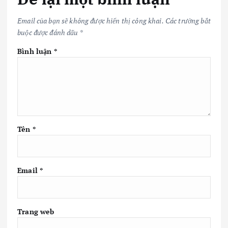
Email của bạn sẽ không được hiển thị công khai.
Các trường bắt
buộc được đánh dấu
*
Bình luận
*
Tên
*
Email
*
Trang web