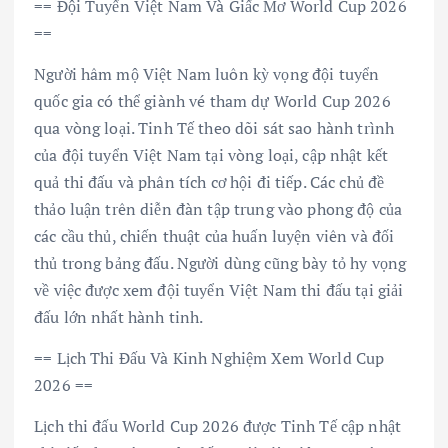
== Đội Tuyển Việt Nam Và Giấc Mơ World Cup 2026
==
Người hâm mộ Việt Nam luôn kỳ vọng đội tuyển
quốc gia có thể giành vé tham dự World Cup 2026
qua vòng loại. Tinh Tế theo dõi sát sao hành trình
của đội tuyển Việt Nam tại vòng loại, cập nhật kết
quả thi đấu và phân tích cơ hội đi tiếp. Các chủ đề
thảo luận trên diễn đàn tập trung vào phong độ của
các cầu thủ, chiến thuật của huấn luyện viên và đối
thủ trong bảng đấu. Người dùng cũng bày tỏ hy vọng
về việc được xem đội tuyển Việt Nam thi đấu tại giải
đấu lớn nhất hành tinh.
== Lịch Thi Đấu Và Kinh Nghiệm Xem World Cup
2026 ==
Lịch thi đấu World Cup 2026 được Tinh Tế cập nhật