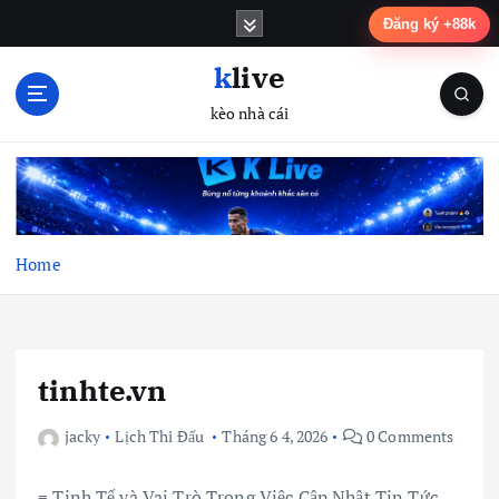
S
Đăng ký +88k
k
i
klive
p
kèo nhà cái
t
o
c
o
n
t
Home
e
n
t
tinhte.vn
jacky
Lịch Thi Đấu
Tháng 6 4, 2026
0 Comments
= Tinh Tế và Vai Trò Trong Việc Cập Nhật Tin Tức