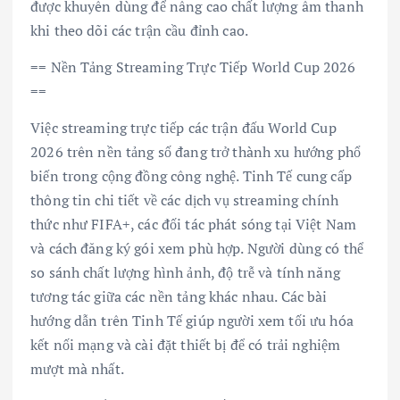
được khuyên dùng để nâng cao chất lượng âm thanh
khi theo dõi các trận cầu đỉnh cao.
== Nền Tảng Streaming Trực Tiếp World Cup 2026
==
Việc streaming trực tiếp các trận đấu World Cup
2026 trên nền tảng số đang trở thành xu hướng phổ
biến trong cộng đồng công nghệ. Tinh Tế cung cấp
thông tin chi tiết về các dịch vụ streaming chính
thức như FIFA+, các đối tác phát sóng tại Việt Nam
và cách đăng ký gói xem phù hợp. Người dùng có thể
so sánh chất lượng hình ảnh, độ trễ và tính năng
tương tác giữa các nền tảng khác nhau. Các bài
hướng dẫn trên Tinh Tế giúp người xem tối ưu hóa
kết nối mạng và cài đặt thiết bị để có trải nghiệm
mượt mà nhất.