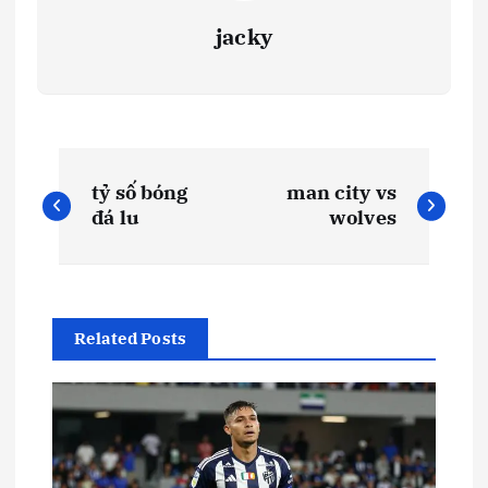
jacky
Đ
tỷ số bóng
man city vs
i
đá lu
wolves
ề
u
Related Posts
h
ư