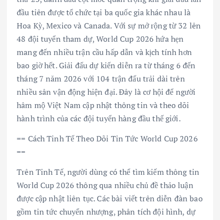
đầu tiên được tổ chức tại ba quốc gia khác nhau là
Hoa Kỳ, Mexico và Canada. Với sự mở rộng từ 32 lên
48 đội tuyển tham dự, World Cup 2026 hứa hẹn
mang đến nhiều trận cầu hấp dẫn và kịch tính hơn
bao giờ hết. Giải đấu dự kiến diễn ra từ tháng 6 đến
tháng 7 năm 2026 với 104 trận đấu trải dài trên
nhiều sân vận động hiện đại. Đây là cơ hội để người
hâm mộ Việt Nam cập nhật thông tin và theo dõi
hành trình của các đội tuyển hàng đầu thế giới.
== Cách Tinh Tế Theo Dõi Tin Tức World Cup 2026
==
Trên Tinh Tế, người dùng có thể tìm kiếm thông tin
World Cup 2026 thông qua nhiều chủ đề thảo luận
được cập nhật liên tục. Các bài viết trên diễn đàn bao
gồm tin tức chuyển nhượng, phân tích đội hình, dự