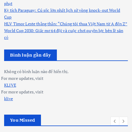
phạt
Kỳ tích Paraguay: Cú sốc lớn nhất lịch sử vòng knock-out World
Cup
HLV Timor Leste thẳng thắn: “Chúng tôi thua Việt Nam từ A đến Z”
World Cup 2030: Giấc mơ 64 đội và cuộc chơi quyền lực bên lề sân
cỏ
Bình luận gần đây
Không có bình luận nào để hiển thị.
For more updates, visit
KLIVE
For more updates, visit
klive
You Missed