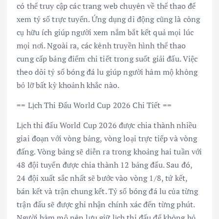
có thể truy cập các trang web chuyên về thể thao để
xem tỷ số trực tuyến. Ứng dụng di động cũng là công
cụ hữu ích giúp người xem nắm bắt kết quả mọi lúc
mọi nơi. Ngoài ra, các kênh truyền hình thể thao
cung cấp bảng điểm chi tiết trong suốt giải đấu. Việc
theo dõi tỷ số bóng đá lu giúp người hâm mộ không
bỏ lỡ bất kỳ khoảnh khắc nào.
== Lịch Thi Đấu World Cup 2026 Chi Tiết ==
Lịch thi đấu World Cup 2026 được chia thành nhiều
giai đoạn với vòng bảng, vòng loại trực tiếp và vòng
đấng. Vòng bảng sẽ diễn ra trong khoảng hai tuần với
48 đội tuyển được chia thành 12 bảng đấu. Sau đó,
24 đội xuất sắc nhất sẽ bước vào vòng 1/8, tứ kết,
bán kết và trận chung kết. Tỷ số bóng đá lu của từng
trận đấu sẽ được ghi nhận chính xác đến từng phút.
Người hâm mộ nên lưu giữ lịch thi đấu để không bỏ