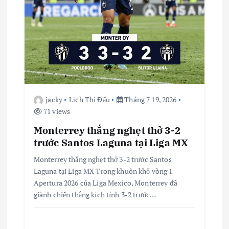
à
i
v
i
jacky
Lịch Thi Đấu
Tháng 7 19, 2026
71 views
ế
Monterrey thắng nghẹt thở 3-2
t
trước Santos Laguna tại Liga MX
Monterrey thắng nghẹt thở 3-2 trước Santos
Laguna tại Liga MX Trong khuôn khổ vòng 1
Apertura 2026 của Liga Mexico, Monterrey đã
giành chiến thắng kịch tính 3-2 trước…